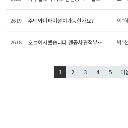
2619
주택와이파이설치가능한가요?
이*
2618
오늘이사했습니다 랜공사견적부탁드려요
박*
1
2
3
4
5
다