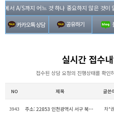
서 A/S까지 어느 것 하나 중요하지 않은 것이 없는 
실시간 접수내
접수된 상담 요청의 진행상태를 확인하
NO
제목
글쓴
3943
주소: 22853 인천광역시 서구 북항로206번길 22, 위킵 허브센터
차*