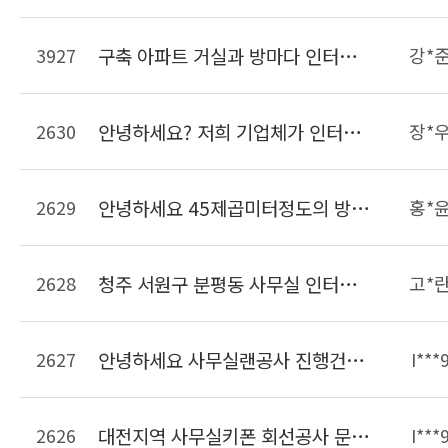
3927
구축 아파트 거실과 방마다 인터넷 사용가능하게 랜선 공사견적 요청합니다
강*
2630
안녕하세요? 저희 기업체가 인터넷을 LG유플러스를 이용하고있는데 전체 랜선이 너무 많고 어떤선이 메인선인지 구분이 안갑니다. 깔끔하게 랜선을 정리했으면하여 문의드립니다.
장*
2629
안녕하세요 45제곱미터정도의 방에 랜선정리를 하려고합니다. 현재 랜선은 서버실에서 천ㅌ장을 통해 들어와 있는 상태이며 정리해야할 랜선은 15개정도입니다. 선 길이조정 및 몰딩까지 비용이 대략 얼마정도 되는지 궁금합니다.
홍*
2628
청주 서원구 분평동 사무실 인터넷키폰이 불편해서 일반키폰으로 바꿀려고하는데 비용이 얼마나 들까요?? 9대설치예정
고*
2627
안녕하세요 사무실랜공사 진행건으로 문의드립니다. 23개의 책상이 들어가는 사무실입니다 자리가 23개면 견적이 얼마나 나올까요??? 사무실은 현재 공실상태입니다. 견적요청드립니다. 감사합니다
I***
2626
대전지역 사무실키폰 회선공사 문의드립니다. 키폰주장치 및 키폰 일반전화는 보유중이면 개설할 라인은 키폰2라인 일반50라인입니다 연락주세요
I***