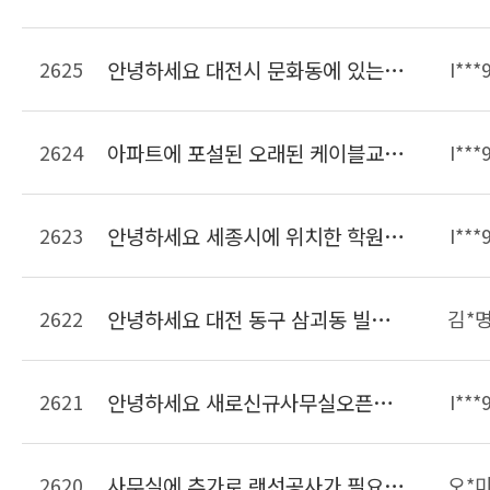
2625
안녕하세요 대전시 문화동에 있는 사무실입니다. 크기는 약 20여평되고 PC가 6대 인터넷전화기 6대가 있습니다. 이사한 후에 현재 이전의 선을 연결해서 사용하고 있는데 선작업이 필요하여 문의드립니다.
I***
2624
아파트에 포설된 오래된 케이블교체작업 가능한가요??? 단자함에 전기콘센트가 없는데 이것도 만들어 주실수 있는지 알고싶습니다
I***
2623
안녕하세요 세종시에 위치한 학원입니다 학원리모델링하면서 랜선정리하려고합니다 비용은 어느정도하는지 궁금합니다
I***
2622
안녕하세요 대전 동구 삼괴동 빌라인데 14세대입니다. 주차장쪽에 전화용구선단자함이 있고 집내부에는 단자함이 없습니다. 전화선코드만있는데 아파트처럼 인터넷을 사용할려면 얼마나 나오나요??
김*
2621
안녕하세요 새로신규사무실오픈준비중인데요 현장방문해서 랜공사 견적가능한가요 랜공사 금액 비용을 알수있을가요 연락주세요~
I***
2620
사무실에 추가로 랜선공사가 필요합니다.연락주세요
오*