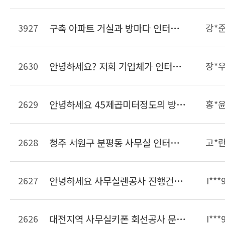
3927
구축 아파트 거실과 방마다 인터넷 사용가능하게 랜선 공사견적 요청합니다
강*
2630
안녕하세요? 저희 기업체가 인터넷을 LG유플러스를 이용하고있는데 전체 랜선이 너무 많고 어떤선이 메인선인지 구분이 안갑니다. 깔끔하게 랜선을 정리했으면하여 문의드립니다.
장*
2629
안녕하세요 45제곱미터정도의 방에 랜선정리를 하려고합니다. 현재 랜선은 서버실에서 천ㅌ장을 통해 들어와 있는 상태이며 정리해야할 랜선은 15개정도입니다. 선 길이조정 및 몰딩까지 비용이 대략 얼마정도 되는지 궁금합니다.
홍*
2628
청주 서원구 분평동 사무실 인터넷키폰이 불편해서 일반키폰으로 바꿀려고하는데 비용이 얼마나 들까요?? 9대설치예정
고*
2627
안녕하세요 사무실랜공사 진행건으로 문의드립니다. 23개의 책상이 들어가는 사무실입니다 자리가 23개면 견적이 얼마나 나올까요??? 사무실은 현재 공실상태입니다. 견적요청드립니다. 감사합니다
I***
2626
대전지역 사무실키폰 회선공사 문의드립니다. 키폰주장치 및 키폰 일반전화는 보유중이면 개설할 라인은 키폰2라인 일반50라인입니다 연락주세요
I***