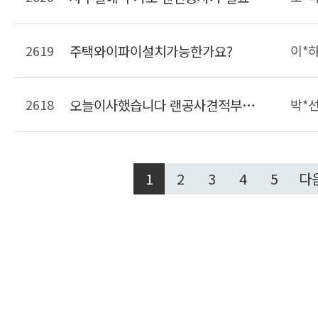
2619
주택와이파이설치가능한가요?
이*
2618
오늘이사했습니다 랜공사견적부탁드려요
박*
1
2
3
4
5
다