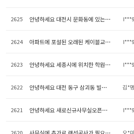
2625
안녕하세요 대전시 문화동에 있는 사무실입니다. 크기는 약 20여평되고 PC가 6대 인터넷전화기 6대가 있습니다. 이사한 후에 현재 이전의 선을 연결해서 사용하고 있는데 선작업이 필요하여 문의드립니다.
I***
2624
아파트에 포설된 오래된 케이블교체작업 가능한가요??? 단자함에 전기콘센트가 없는데 이것도 만들어 주실수 있는지 알고싶습니다
I***
2623
안녕하세요 세종시에 위치한 학원입니다 학원리모델링하면서 랜선정리하려고합니다 비용은 어느정도하는지 궁금합니다
I***
2622
안녕하세요 대전 동구 삼괴동 빌라인데 14세대입니다. 주차장쪽에 전화용구선단자함이 있고 집내부에는 단자함이 없습니다. 전화선코드만있는데 아파트처럼 인터넷을 사용할려면 얼마나 나오나요??
김*
2621
안녕하세요 새로신규사무실오픈준비중인데요 현장방문해서 랜공사 견적가능한가요 랜공사 금액 비용을 알수있을가요 연락주세요~
I***
2620
사무실에 추가로 랜선공사가 필요합니다.연락주세요
오*