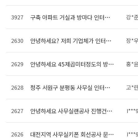
3927
구축 아파트 거실과 방마다 인터넷 사용가능하게 랜선 공사견적 요청합니다
강*
2630
안녕하세요? 저희 기업체가 인터넷을 LG유플러스를 이용하고있는데 전체 랜선이 너무 많고 어떤선이 메인선인지 구분이 안갑니다. 깔끔하게 랜선을 정리했으면하여 문의드립니다.
장*
2629
안녕하세요 45제곱미터정도의 방에 랜선정리를 하려고합니다. 현재 랜선은 서버실에서 천ㅌ장을 통해 들어와 있는 상태이며 정리해야할 랜선은 15개정도입니다. 선 길이조정 및 몰딩까지 비용이 대략 얼마정도 되는지 궁금합니다.
홍*
2628
청주 서원구 분평동 사무실 인터넷키폰이 불편해서 일반키폰으로 바꿀려고하는데 비용이 얼마나 들까요?? 9대설치예정
고*
2627
안녕하세요 사무실랜공사 진행건으로 문의드립니다. 23개의 책상이 들어가는 사무실입니다 자리가 23개면 견적이 얼마나 나올까요??? 사무실은 현재 공실상태입니다. 견적요청드립니다. 감사합니다
I***
2626
대전지역 사무실키폰 회선공사 문의드립니다. 키폰주장치 및 키폰 일반전화는 보유중이면 개설할 라인은 키폰2라인 일반50라인입니다 연락주세요
I***