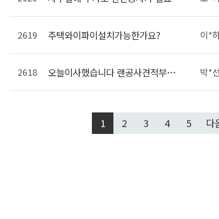
2619
주택와이파이설치가능한가요?
이*
2618
오늘이사했습니다 랜공사견적부탁드려요
박*
1
2
3
4
5
다