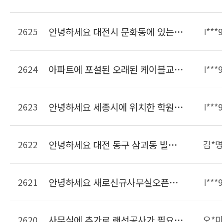
2625
안녕하세요 대전시 문화동에 있는 사무실입니다. 크기는 약 20여평되고 PC가 6대 인터넷전화기 6대가 있습니다. 이사한 후에 현재 이전의 선을 연결해서 사용하고 있는데 선작업이 필요하여 문의드립니다.
I***
2624
아파트에 포설된 오래된 케이블교체작업 가능한가요??? 단자함에 전기콘센트가 없는데 이것도 만들어 주실수 있는지 알고싶습니다
I***
2623
안녕하세요 세종시에 위치한 학원입니다 학원리모델링하면서 랜선정리하려고합니다 비용은 어느정도하는지 궁금합니다
I***
2622
안녕하세요 대전 동구 삼괴동 빌라인데 14세대입니다. 주차장쪽에 전화용구선단자함이 있고 집내부에는 단자함이 없습니다. 전화선코드만있는데 아파트처럼 인터넷을 사용할려면 얼마나 나오나요??
김*
2621
안녕하세요 새로신규사무실오픈준비중인데요 현장방문해서 랜공사 견적가능한가요 랜공사 금액 비용을 알수있을가요 연락주세요~
I***
2620
사무실에 추가로 랜선공사가 필요합니다.연락주세요
오*