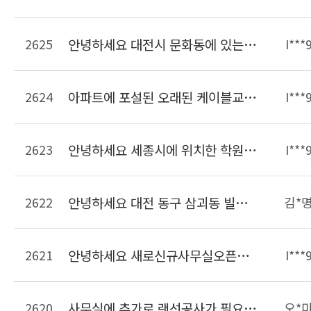
2625
안녕하세요 대전시 문화동에 있는 사무실입니다. 크기는 약 20여평되고 PC가 6대 인터넷전화기 6대가 있습니다. 이사한 후에 현재 이전의 선을 연결해서 사용하고 있는데 선작업이 필요하여 문의드립니다.
I***
2624
아파트에 포설된 오래된 케이블교체작업 가능한가요??? 단자함에 전기콘센트가 없는데 이것도 만들어 주실수 있는지 알고싶습니다
I***
2623
안녕하세요 세종시에 위치한 학원입니다 학원리모델링하면서 랜선정리하려고합니다 비용은 어느정도하는지 궁금합니다
I***
2622
안녕하세요 대전 동구 삼괴동 빌라인데 14세대입니다. 주차장쪽에 전화용구선단자함이 있고 집내부에는 단자함이 없습니다. 전화선코드만있는데 아파트처럼 인터넷을 사용할려면 얼마나 나오나요??
김*
2621
안녕하세요 새로신규사무실오픈준비중인데요 현장방문해서 랜공사 견적가능한가요 랜공사 금액 비용을 알수있을가요 연락주세요~
I***
2620
사무실에 추가로 랜선공사가 필요합니다.연락주세요
오*