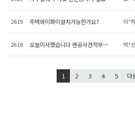
2619
주택와이파이설치가능한가요?
이*
2618
오늘이사했습니다 랜공사견적부탁드려요
박*
1
2
3
4
5
다