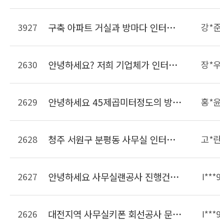
3927
구축 아파트 거실과 방마다 인터넷 사용가능하게 랜선 공사견적 요청합니다
강*
2630
안녕하세요? 저희 기업체가 인터넷을 LG유플러스를 이용하고있는데 전체 랜선이 너무 많고 어떤선이 메인선인지 구분이 안갑니다. 깔끔하게 랜선을 정리했으면하여 문의드립니다.
장*
2629
안녕하세요 45제곱미터정도의 방에 랜선정리를 하려고합니다. 현재 랜선은 서버실에서 천ㅌ장을 통해 들어와 있는 상태이며 정리해야할 랜선은 15개정도입니다. 선 길이조정 및 몰딩까지 비용이 대략 얼마정도 되는지 궁금합니다.
홍*
2628
청주 서원구 분평동 사무실 인터넷키폰이 불편해서 일반키폰으로 바꿀려고하는데 비용이 얼마나 들까요?? 9대설치예정
고*
2627
안녕하세요 사무실랜공사 진행건으로 문의드립니다. 23개의 책상이 들어가는 사무실입니다 자리가 23개면 견적이 얼마나 나올까요??? 사무실은 현재 공실상태입니다. 견적요청드립니다. 감사합니다
I***
2626
대전지역 사무실키폰 회선공사 문의드립니다. 키폰주장치 및 키폰 일반전화는 보유중이면 개설할 라인은 키폰2라인 일반50라인입니다 연락주세요
I***