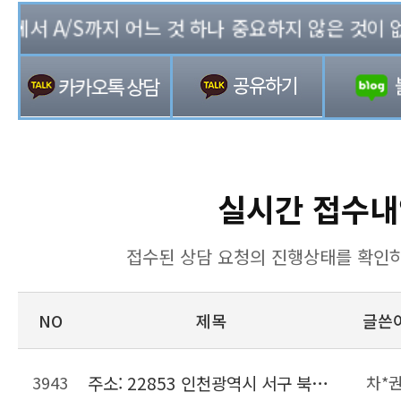
서 A/S까지 어느 것 하나 중요하지 않은 것이 없는 
실시간 접수내
접수된 상담 요청의 진행상태를 확인하
NO
제목
글쓴
3943
주소: 22853 인천광역시 서구 북항로206번길 22, 위킵 허브센터
차*