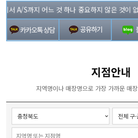
 A/S까지 어느 것 하나 중요하지 않은 것이 없는 기
지점안내
지역명이나 매장명으로 가장 가까운 매장