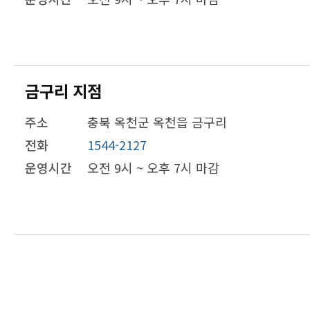
금구리 지점
주소
충북 옥천군 옥천읍 금구리
전화
1544-2127
운영시간
오전 9시 ~ 오후 7시 마감