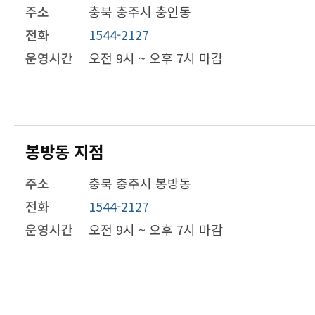
주소
충북 충주시 충인동
전화
1544-2127
운영시간
오전 9시 ~ 오후 7시 마감
봉방동 지점
주소
충북 충주시 봉방동
전화
1544-2127
운영시간
오전 9시 ~ 오후 7시 마감