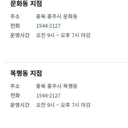
문화동 지점
주소
충북 충주시 문화동
전화
1544-2127
운영시간
오전 9시 ~ 오후 7시 마감
목행동 지점
주소
충북 충주시 목행동
전화
1544-2127
운영시간
오전 9시 ~ 오후 7시 마감