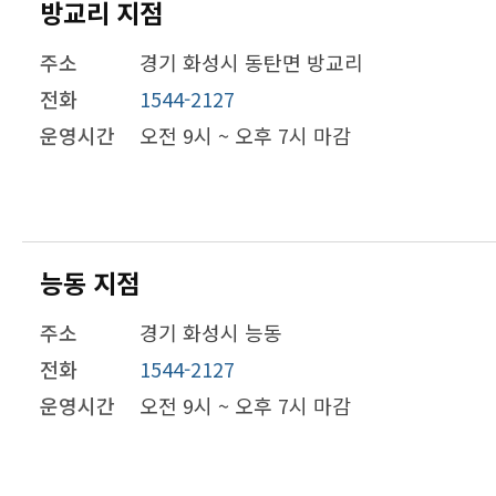
방교리 지점
주소
경기 화성시 동탄면 방교리
전화
1544-2127
운영시간
오전 9시 ~ 오후 7시 마감
능동 지점
주소
경기 화성시 능동
전화
1544-2127
운영시간
오전 9시 ~ 오후 7시 마감