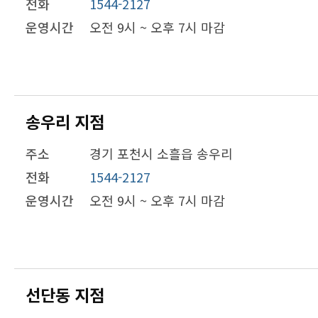
전화
1544-2127
운영시간
오전 9시 ~ 오후 7시 마감
송우리 지점
주소
경기 포천시 소흘읍 송우리
전화
1544-2127
운영시간
오전 9시 ~ 오후 7시 마감
선단동 지점