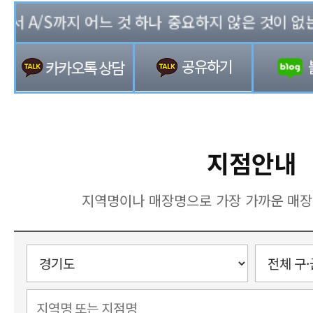
A/S까지 어느 것 하나 중요하지 않은 것이 없는 기업
지점안내
지역명이나 매장명으로 가장 가까운 매장