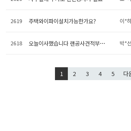
2619
주택와이파이설치가능한가요?
이*
2618
오늘이사했습니다 랜공사견적부탁드려요
박*
1
2
3
4
5
다