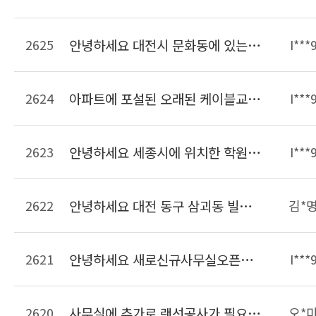
2625
안녕하세요 대전시 문화동에 있는 사무실입니다. 크기는 약 20여평되고 PC가 6대 인터넷전화기 6대가 있습니다. 이사한 후에 현재 이전의 선을 연결해서 사용하고 있는데 선작업이 필요하여 문의드립니다.
I***
2624
아파트에 포설된 오래된 케이블교체작업 가능한가요??? 단자함에 전기콘센트가 없는데 이것도 만들어 주실수 있는지 알고싶습니다
I***
2623
안녕하세요 세종시에 위치한 학원입니다 학원리모델링하면서 랜선정리하려고합니다 비용은 어느정도하는지 궁금합니다
I***
2622
안녕하세요 대전 동구 삼괴동 빌라인데 14세대입니다. 주차장쪽에 전화용구선단자함이 있고 집내부에는 단자함이 없습니다. 전화선코드만있는데 아파트처럼 인터넷을 사용할려면 얼마나 나오나요??
김*
2621
안녕하세요 새로신규사무실오픈준비중인데요 현장방문해서 랜공사 견적가능한가요 랜공사 금액 비용을 알수있을가요 연락주세요~
I***
2620
사무실에 추가로 랜선공사가 필요합니다.연락주세요
오*