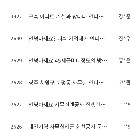
3927
구축 아파트 거실과 방마다 인터넷 사용가능하게 랜선 공사견적 요청합니다
강*
2630
안녕하세요? 저희 기업체가 인터넷을 LG유플러스를 이용하고있는데 전체 랜선이 너무 많고 어떤선이 메인선인지 구분이 안갑니다. 깔끔하게 랜선을 정리했으면하여 문의드립니다.
장*
2629
안녕하세요 45제곱미터정도의 방에 랜선정리를 하려고합니다. 현재 랜선은 서버실에서 천ㅌ장을 통해 들어와 있는 상태이며 정리해야할 랜선은 15개정도입니다. 선 길이조정 및 몰딩까지 비용이 대략 얼마정도 되는지 궁금합니다.
홍*
2628
청주 서원구 분평동 사무실 인터넷키폰이 불편해서 일반키폰으로 바꿀려고하는데 비용이 얼마나 들까요?? 9대설치예정
고*
2627
안녕하세요 사무실랜공사 진행건으로 문의드립니다. 23개의 책상이 들어가는 사무실입니다 자리가 23개면 견적이 얼마나 나올까요??? 사무실은 현재 공실상태입니다. 견적요청드립니다. 감사합니다
I***
2626
대전지역 사무실키폰 회선공사 문의드립니다. 키폰주장치 및 키폰 일반전화는 보유중이면 개설할 라인은 키폰2라인 일반50라인입니다 연락주세요
I***