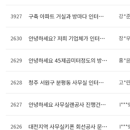
3927
구축 아파트 거실과 방마다 인터넷 사용가능하게 랜선 공사견적 요청합니다
강*
2630
안녕하세요? 저희 기업체가 인터넷을 LG유플러스를 이용하고있는데 전체 랜선이 너무 많고 어떤선이 메인선인지 구분이 안갑니다. 깔끔하게 랜선을 정리했으면하여 문의드립니다.
장*
2629
안녕하세요 45제곱미터정도의 방에 랜선정리를 하려고합니다. 현재 랜선은 서버실에서 천ㅌ장을 통해 들어와 있는 상태이며 정리해야할 랜선은 15개정도입니다. 선 길이조정 및 몰딩까지 비용이 대략 얼마정도 되는지 궁금합니다.
홍*
2628
청주 서원구 분평동 사무실 인터넷키폰이 불편해서 일반키폰으로 바꿀려고하는데 비용이 얼마나 들까요?? 9대설치예정
고*
2627
안녕하세요 사무실랜공사 진행건으로 문의드립니다. 23개의 책상이 들어가는 사무실입니다 자리가 23개면 견적이 얼마나 나올까요??? 사무실은 현재 공실상태입니다. 견적요청드립니다. 감사합니다
I***
2626
대전지역 사무실키폰 회선공사 문의드립니다. 키폰주장치 및 키폰 일반전화는 보유중이면 개설할 라인은 키폰2라인 일반50라인입니다 연락주세요
I***