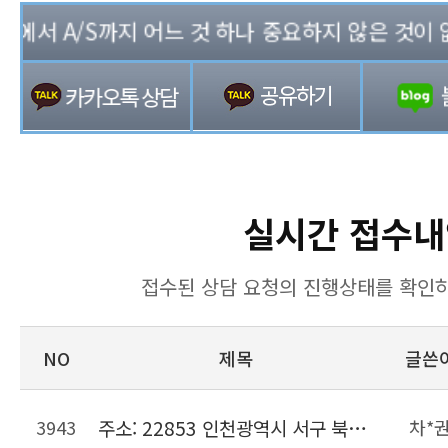
서 A/S까지 어느 것 하나 중요하지 않은 것이 없는 
실시간 접수내
접수된 상담 요청의 진행상태를 확인하
NO
제목
글쓴
3943
주소: 22853 인천광역시 서구 북항로206번길 22, 위킵 허브센터
차*