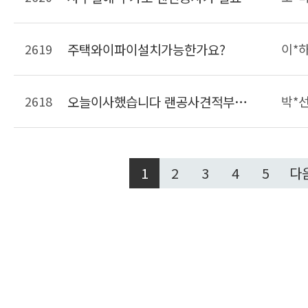
2619
주택와이파이설치가능한가요?
이*
2618
오늘이사했습니다 랜공사견적부탁드려요
박*
1
2
3
4
5
다