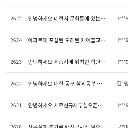
2625
안녕하세요 대전시 문화동에 있는 사무실입니다. 크기는 약 20여평되고 PC가 6대 인터넷전화기 6대가 있습니다. 이사한 후에 현재 이전의 선을 연결해서 사용하고 있는데 선작업이 필요하여 문의드립니다.
I***
2624
아파트에 포설된 오래된 케이블교체작업 가능한가요??? 단자함에 전기콘센트가 없는데 이것도 만들어 주실수 있는지 알고싶습니다
I***
2623
안녕하세요 세종시에 위치한 학원입니다 학원리모델링하면서 랜선정리하려고합니다 비용은 어느정도하는지 궁금합니다
I***
2622
안녕하세요 대전 동구 삼괴동 빌라인데 14세대입니다. 주차장쪽에 전화용구선단자함이 있고 집내부에는 단자함이 없습니다. 전화선코드만있는데 아파트처럼 인터넷을 사용할려면 얼마나 나오나요??
김*
2621
안녕하세요 새로신규사무실오픈준비중인데요 현장방문해서 랜공사 견적가능한가요 랜공사 금액 비용을 알수있을가요 연락주세요~
I***
2620
사무실에 추가로 랜선공사가 필요합니다.연락주세요
오*