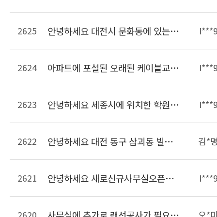
2625
안녕하세요 대전시 문화동에 있는 사무실입니다. 크기는 약 20여평되고 PC가 6대 인터넷전화기 6대가 있습니다. 이사한 후에 현재 이전의 선을 연결해서 사용하고 있는데 선작업이 필요하여 문의드립니다.
I***
2624
아파트에 포설된 오래된 케이블교체작업 가능한가요??? 단자함에 전기콘센트가 없는데 이것도 만들어 주실수 있는지 알고싶습니다
I***
2623
안녕하세요 세종시에 위치한 학원입니다 학원리모델링하면서 랜선정리하려고합니다 비용은 어느정도하는지 궁금합니다
I***
2622
안녕하세요 대전 동구 삼괴동 빌라인데 14세대입니다. 주차장쪽에 전화용구선단자함이 있고 집내부에는 단자함이 없습니다. 전화선코드만있는데 아파트처럼 인터넷을 사용할려면 얼마나 나오나요??
김*
2621
안녕하세요 새로신규사무실오픈준비중인데요 현장방문해서 랜공사 견적가능한가요 랜공사 금액 비용을 알수있을가요 연락주세요~
I***
2620
사무실에 추가로 랜선공사가 필요합니다.연락주세요
오*