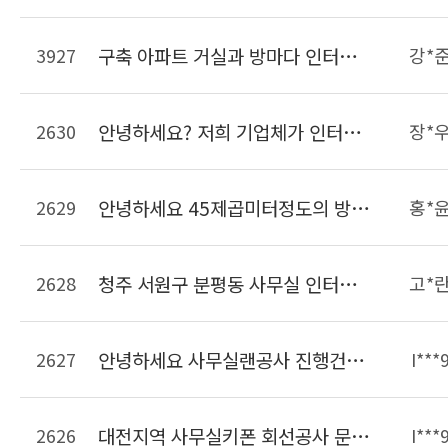
3927
구축 아파트 거실과 방마다 인터넷 사용가능하게 랜선 공사견적 요청합니다
강*
2630
안녕하세요? 저희 기업체가 인터넷을 LG유플러스를 이용하고있는데 전체 랜선이 너무 많고 어떤선이 메인선인지 구분이 안갑니다. 깔끔하게 랜선을 정리했으면하여 문의드립니다.
장*
2629
안녕하세요 45제곱미터정도의 방에 랜선정리를 하려고합니다. 현재 랜선은 서버실에서 천ㅌ장을 통해 들어와 있는 상태이며 정리해야할 랜선은 15개정도입니다. 선 길이조정 및 몰딩까지 비용이 대략 얼마정도 되는지 궁금합니다.
홍*
2628
청주 서원구 분평동 사무실 인터넷키폰이 불편해서 일반키폰으로 바꿀려고하는데 비용이 얼마나 들까요?? 9대설치예정
고*
2627
안녕하세요 사무실랜공사 진행건으로 문의드립니다. 23개의 책상이 들어가는 사무실입니다 자리가 23개면 견적이 얼마나 나올까요??? 사무실은 현재 공실상태입니다. 견적요청드립니다. 감사합니다
I***
2626
대전지역 사무실키폰 회선공사 문의드립니다. 키폰주장치 및 키폰 일반전화는 보유중이면 개설할 라인은 키폰2라인 일반50라인입니다 연락주세요
I***