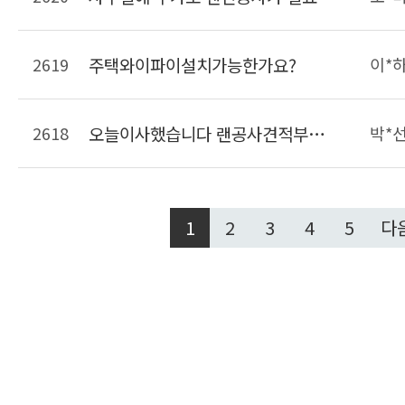
2619
주택와이파이설치가능한가요?
이*
2618
오늘이사했습니다 랜공사견적부탁드려요
박*
1
2
3
4
5
다