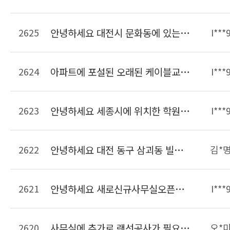
2625
안녕하세요 대전시 문화동에 있는 사무실입니다. 크기는 약 20여평되고 PC가 6대 인터넷전화기 6대가 있습니다. 이사한 후에 현재 이전의 선을 연결해서 사용하고 있는데 선작업이 필요하여 문의드립니다.
I***
2624
아파트에 포설된 오래된 케이블교체작업 가능한가요??? 단자함에 전기콘센트가 없는데 이것도 만들어 주실수 있는지 알고싶습니다
I***
2623
안녕하세요 세종시에 위치한 학원입니다 학원리모델링하면서 랜선정리하려고합니다 비용은 어느정도하는지 궁금합니다
I***
2622
안녕하세요 대전 동구 삼괴동 빌라인데 14세대입니다. 주차장쪽에 전화용구선단자함이 있고 집내부에는 단자함이 없습니다. 전화선코드만있는데 아파트처럼 인터넷을 사용할려면 얼마나 나오나요??
김*
2621
안녕하세요 새로신규사무실오픈준비중인데요 현장방문해서 랜공사 견적가능한가요 랜공사 금액 비용을 알수있을가요 연락주세요~
I***
2620
사무실에 추가로 랜선공사가 필요합니다.연락주세요
오*