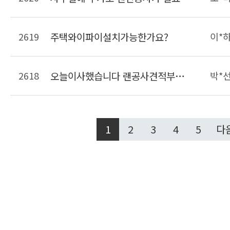
2619
주택와이파이설치가능한가요?
이*
2618
오늘이사했습니다 랜공사견적부탁드려요
박*
1
2
3
4
5
다