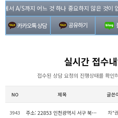
서 A/S까지 어느 것 하나 중요하지 않은 것이 없는 
실시간 접수내
접수된 상담 요청의 진행상태를 확인하
NO
제목
글쓴
3943
주소: 22853 인천광역시 서구 북항로206번길 22, 위킵 허브센터
차*