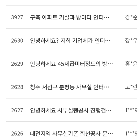
3927
구축 아파트 거실과 방마다 인터넷 사용가능하게 랜선 공사견적 요청합니다
강*
2630
안녕하세요? 저희 기업체가 인터넷을 LG유플러스를 이용하고있는데 전체 랜선이 너무 많고 어떤선이 메인선인지 구분이 안갑니다. 깔끔하게 랜선을 정리했으면하여 문의드립니다.
장*
2629
안녕하세요 45제곱미터정도의 방에 랜선정리를 하려고합니다. 현재 랜선은 서버실에서 천ㅌ장을 통해 들어와 있는 상태이며 정리해야할 랜선은 15개정도입니다. 선 길이조정 및 몰딩까지 비용이 대략 얼마정도 되는지 궁금합니다.
홍*
2628
청주 서원구 분평동 사무실 인터넷키폰이 불편해서 일반키폰으로 바꿀려고하는데 비용이 얼마나 들까요?? 9대설치예정
고*
2627
안녕하세요 사무실랜공사 진행건으로 문의드립니다. 23개의 책상이 들어가는 사무실입니다 자리가 23개면 견적이 얼마나 나올까요??? 사무실은 현재 공실상태입니다. 견적요청드립니다. 감사합니다
I***
2626
대전지역 사무실키폰 회선공사 문의드립니다. 키폰주장치 및 키폰 일반전화는 보유중이면 개설할 라인은 키폰2라인 일반50라인입니다 연락주세요
I***